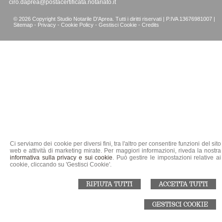
ciro.daprea@postacertificata.notariato.it
© 2026 Copyright Studio Notarile D'Aprea. Tutti i diritti riservati | P.IVA 13676981007 |
Sitemap
-
Privacy
-
Cookie Policy
-
Gestisci Cookie
-
Credits
Ci serviamo dei cookie per diversi fini, tra l'altro per consentire funzioni del sito
web e attività di marketing mirate. Per maggiori informazioni, riveda la nostra
informativa sulla privacy e sui cookie
. Può gestire le impostazioni relative ai
cookie, cliccando su 'Gestisci Cookie'.
RIFIUTA TUTTI
ACCETTA TUTTI
GESTISCI COOKIE