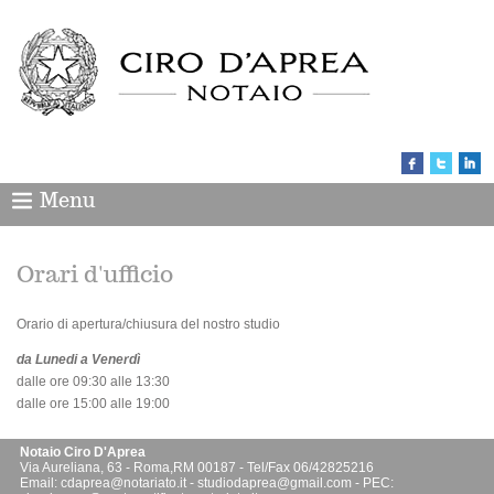
Menu
Orari d'ufficio
Orario di apertura/chiusura del nostro studio
da Lunedi a Venerdì
dalle ore 09:30 alle 13:30
dalle ore 15:00 alle 19:00
Notaio Ciro D'Aprea
Via Aureliana, 63 -
Roma
,
RM
00187 -
Tel/Fax
06/42825216
Email:
cdaprea@notariato.it
-
studiodaprea@gmail.com
- PEC: